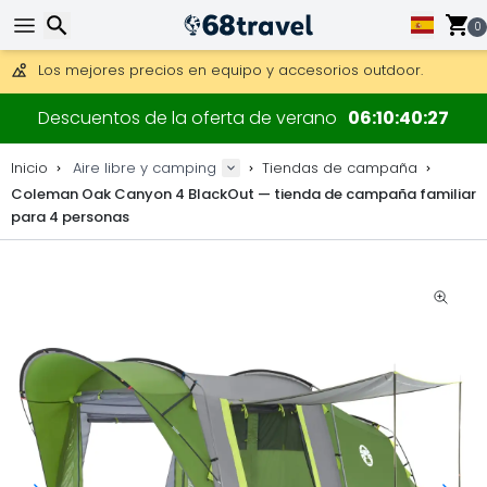
0
Consigue el envío gratuito en pedidos de más de 250 €.
Envío DHL 1 día disponible.
Buscar
30 días para devoluciones, 90 días para mapas de madera y
Descuentos de la oferta de verano
06
10
40
26
Los mejores precios en equipo y accesorios outdoor.
Inicio
Aire libre y camping
Tiendas de campaña
Coleman Oak Canyon 4 BlackOut — tienda de campaña familiar
para 4 personas
Buscar