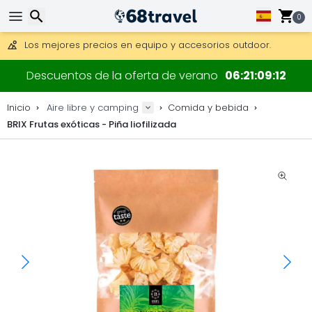
Consigue el envío gratuito en pedidos de más de 250 €.
Envío DHL 1 día disponible.
0
30 días para devoluciones, 90 días para mapas de madera y
Los mejores precios en equipo y accesorios outdoor.
Buscar
Descuentos de la oferta de verano
06
21
09
12
Inicio
Aire libre y camping
Comida y bebida
BRIX Frutas exóticas - Piña liofilizada
Buscar