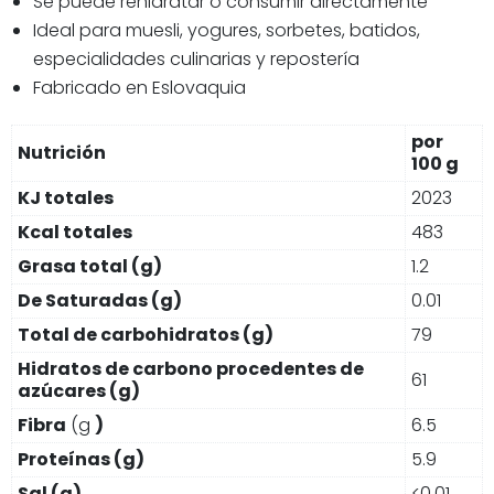
Se puede rehidratar o consumir directamente
Ideal para muesli, yogures, sorbetes, batidos,
especialidades culinarias y repostería
Fabricado en Eslovaquia
por
Nutrición
100 g
KJ totales
2023
Kcal totales
483
Grasa total (g)
1.2
De Saturadas (g)
0.01
Total de carbohidratos (g)
79
Hidratos de carbono procedentes de
61
azúcares (g)
Fibra
(g
)
6.5
Proteínas (g)
5.9
Sal (g)
<0.01