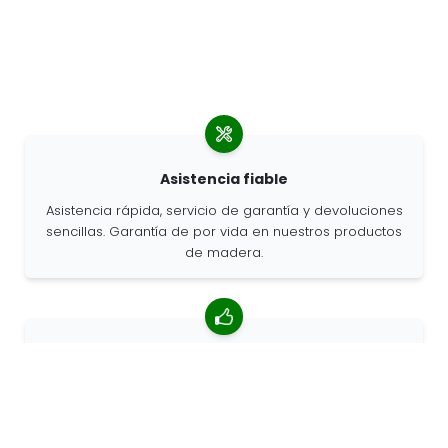
Asistencia fiable
Asistencia rápida, servicio de garantía y devoluciones
sencillas. Garantía de por vida en nuestros productos
de madera.
Valoración media de 4,85/5
Más de 7400 reseñas de clientes de todo el mundo.
Porcentaje de clientes que nos recomiendan.