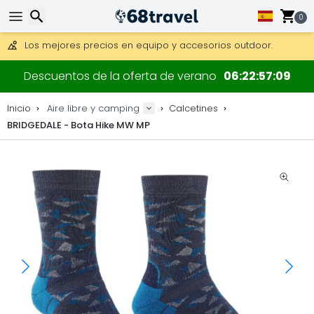
Consigue el envío gratuito en pedidos de más de 250 €.
Envío DHL 1 día disponible.
0
30 días para devoluciones, 90 días para mapas de madera y
Los mejores precios en equipo y accesorios outdoor.
Buscar
Descuentos de la oferta de verano
06
22
57
09
Inicio
Aire libre y camping
Calcetines
BRIDGEDALE - Bota Hike MW MP
Buscar