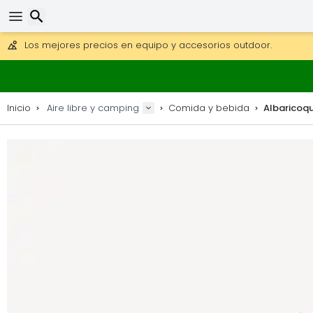
Consigue el envío gratuito en pedidos de más de 250 €.
Envío DHL 1 día disponible.
30 días para devoluciones, 90 días para mapas de madera y
Los mejores precios en equipo y accesorios outdoor.
Buscar
Inicio
Aire libre y camping
Comida y bebida
Albaricoqu