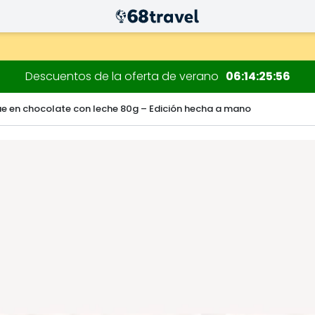
 decoraciones.
Descuentos de la oferta de verano
06
14
25
55
e en chocolate con leche 80g – Edición hecha a mano
Buscar