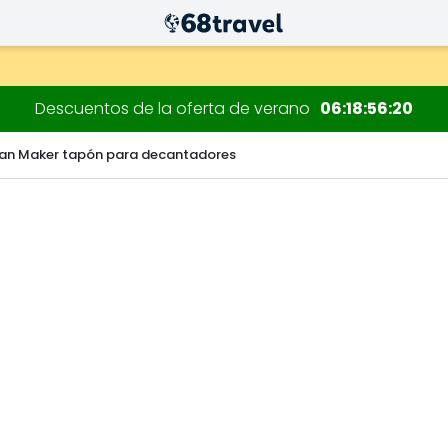
 decoraciones.
Descuentos de la oferta de verano
06
18
56
19
an Maker tapón para decantadores
Buscar