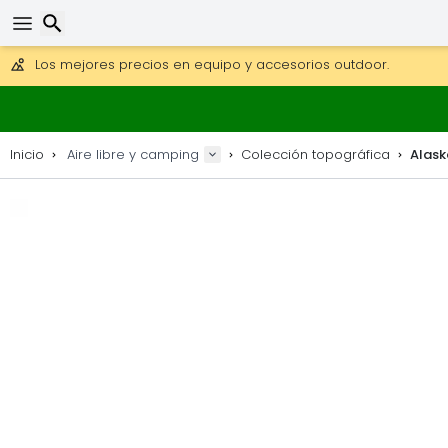
Consigue el envío gratuito en pedidos de más de 250 €.
Envío DHL 1 día disponible.
30 días para devoluciones, 90 días para mapas de madera y
Buscar
Los mejores precios en equipo y accesorios outdoor.
Inicio
Aire libre y camping
Colección topográfica
Alask