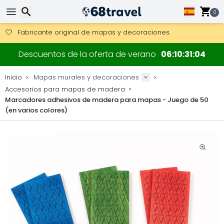
0
Consigue el envío gratuito en pedidos de más de 250 €.
Envío DHL 1 día disponible.
Buscar
30 días para devoluciones, 90 días para mapas de madera y
Descuentos de la oferta de verano
06
10
31
03
Fabricante original de mapas y decoraciones.
Inicio
Mapas murales y decoraciones
Accesorios para mapas de madera
Marcadores adhesivos de madera para mapas - Juego de 50
(en varios colores)
Buscar