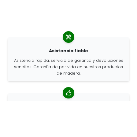
Asistencia fiable
Asistencia rápida, servicio de garantía y devoluciones
sencillas. Garantía de por vida en nuestros productos
de madera.
Valoración media de 4,85/5
Más de 7400 reseñas de clientes de todo el mundo.
Porcentaje de clientes que nos recomiendan.